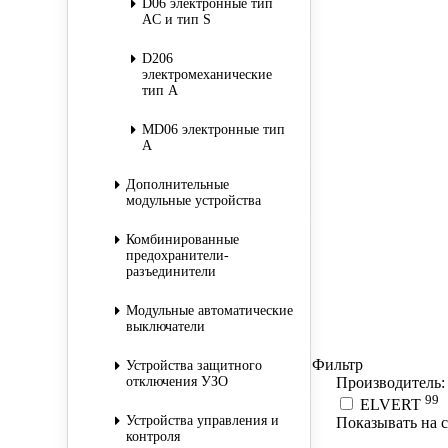
D06 электронные тип
AC и тип S
D206
электромеханические
тип A
MD06 электронные тип
A
Дополнительные
модульные устройства
Комбинированные
предохранители-
разъединители
Модульные автоматические
выключатели
Фильтр
Устройства защитного
отключения УЗО
Производитель:
99
ELVERT
Устройства управления и
Показывать на 
контроля