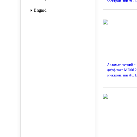
электрон. тип АС
Engard
Автоматический в
дифф.тока MD06 2
электрон. тип АC