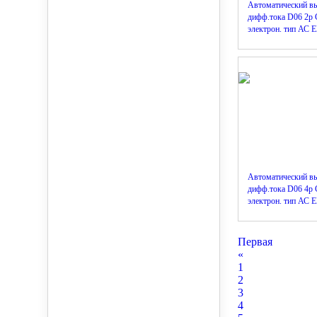
Автоматический в
дифф.тока D06 2р
электрон. тип АС
Автоматический в
дифф.тока D06 4р 
электрон. тип АС
Первая
«
1
2
3
4