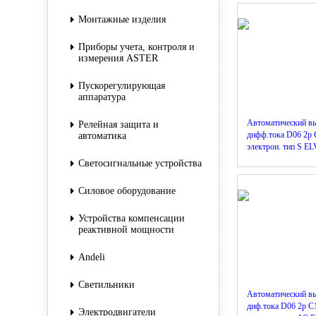
Монтажные изделия
Приборы учета, контроля и
измерения ASTER
Пускорегулирующая
аппаратура
Автоматический в
Релейная защита и
дифф.тока D06 2р
автоматика
электрон. тип S E
Светосигнальные устройства
Силовое оборудование
Устройства компенсации
реактивной мощности
Andeli
Светильники
Автоматический в
диф.тока D06 2р C
Электродвигатели