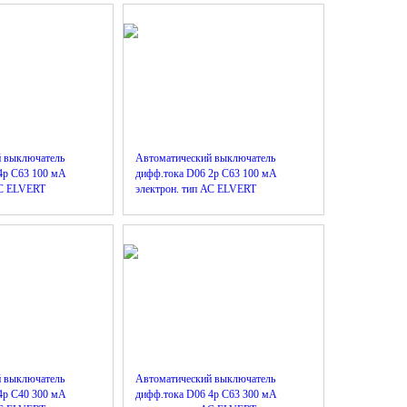
й выключатель
Автоматический выключатель
4р C63 100 мА
дифф.тока D06 2р C63 100 мА
АС ELVERT
электрон. тип АС ELVERT
й выключатель
Автоматический выключатель
4р C40 300 мА
дифф.тока D06 4р C63 300 мА