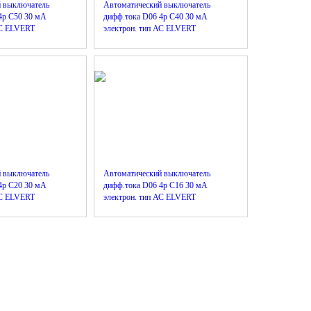
й выключатель
Автоматический выключатель
4р C50 30 мА
дифф.тока D06 4р C40 30 мА
АС ELVERT
электрон. тип АС ELVERT
й выключатель
Автоматический выключатель
4р C20 30 мА
дифф.тока D06 4р C16 30 мА
АС ELVERT
электрон. тип АС ELVERT