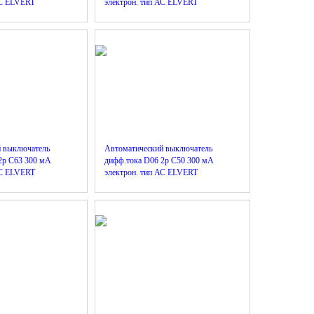
АС ELVERT
электрон. тип АС ELVERT
й выключатель
Автоматический выключатель
2р C63 300 мА
дифф.тока D06 2р C50 300 мА
АС ELVERT
электрон. тип АС ELVERT