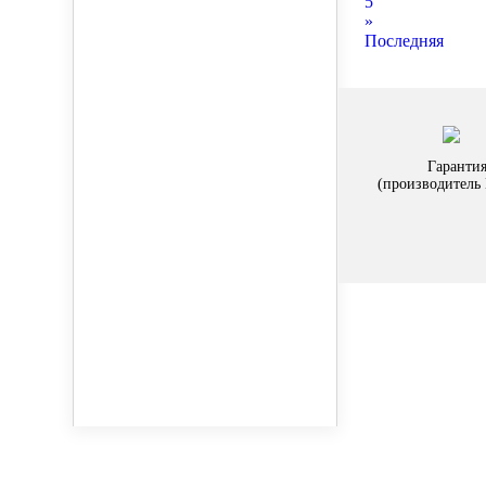
5
»
Последняя
Гарантия
(производител