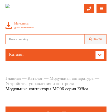
О компании
Материалы
Оставить заявку
для скачивания
Каталог
Найти
Услуги
Контактная информация
Каталог
Производители
Кабель провод
Доставка
Кабельнесущие системы и аксессуары
Главная
Каталог
Модульная аппаратура
Устройства управления и контроля
Светильники
Модульные контакторы MC06 серия Effica
Лампы
Защитное, учетное и низковольтное оборудование