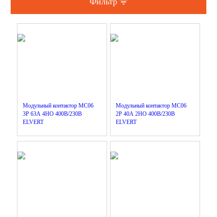
Фильтр
Щитовое оборудование и аксессуары
Установка, Выключатели,Розетки и аксессуары
Удлинители, сетевые фильтры, колодки
Телефония, Аудио, Видео, ТВ
Фонари и аксессуары
Фототовары
Модульный контактор MC06
Модульный контактор MC06
3Р 63А 4НО 400B/230B
2Р 40А 2НО 400B/230B
Элементы питания, аккумуляторы, зарядные устройства
ELVERT
ELVERT
Бытовые товары, прочая электрика и материалы
Инструменты, хозтовары и клеи