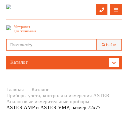
О компании
Материалы
Оставить заявку
для скачивания
Каталог
Найти
Услуги
Контактная информация
Каталог
Производители
Кабель провод
Доставка
Кабельнесущие системы и аксессуары
Главная
Каталог
Приборы учета, контроля и измерения ASTER
Светильники
Аналоговые измерительные приборы
ASTER AMP и ASTER VMP, размер 72х77
Лампы
Защитное, учетное и низковольтное оборудование